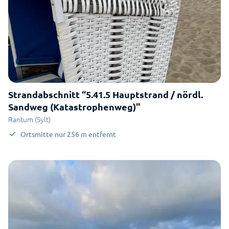
Strandabschnitt “5.41.5 Hauptstrand / nördl.
Sandweg (Katastrophenweg)"
Rantum (Sylt)
Ortsmitte
nur
256
m
entfernt