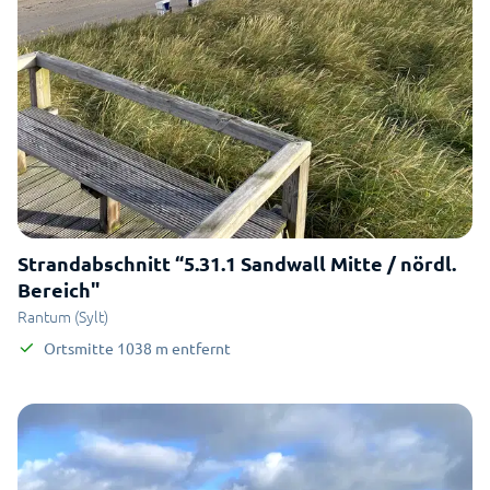
Strandabschnitt “5.31.1 Sandwall Mitte / nördl.
Bereich"
Rantum (Sylt)
Ortsmitte
1038
m
entfernt