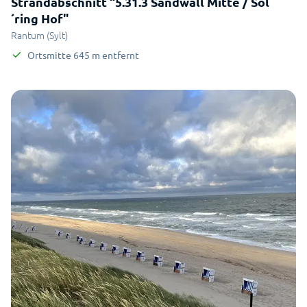
Strandabschnitt “5.31.3 Sandwall Mitte / Söl
´ring Hof"
Rantum (Sylt)
Ortsmitte
645
m
entfernt