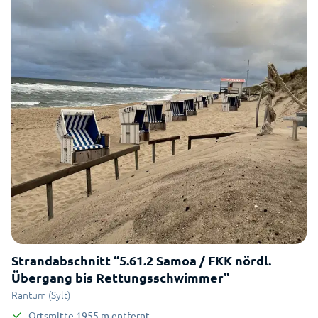
Strandabschnitt “5.61.2 Samoa / FKK nördl.
Übergang bis Rettungsschwimmer"
Rantum (Sylt)
Ortsmitte
1955
m
entfernt