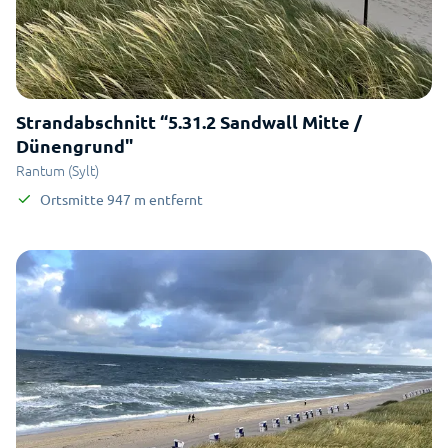
Strandabschnitt “5.31.2 Sandwall Mitte /
Dünengrund"
Rantum (Sylt)
Ortsmitte
947
m
entfernt