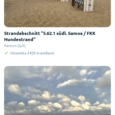
Strandabschnitt “5.62.1 südl. Samoa / FKK
Hundestrand"
Rantum (Sylt)
Ortsmitte
2429
m
entfernt