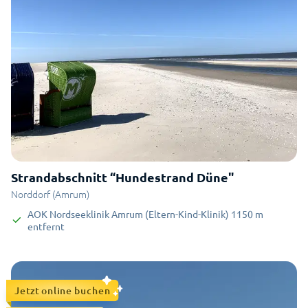
Strandabschnitt “Hundestrand Düne"
Norddorf (Amrum)
AOK Nordseeklinik Amrum (Eltern-Kind-Klinik)
1150
m
entfernt
Jetzt online buchen