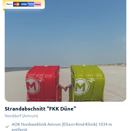
Strandabschnitt “FKK Düne"
Norddorf (Amrum)
AOK Nordseeklinik Amrum (Eltern-Kind-Klinik)
1034
m
entfernt