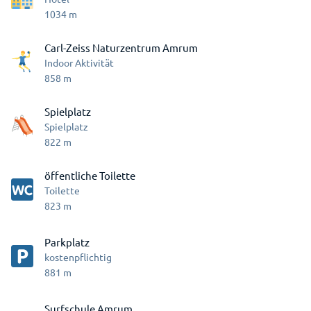
1034
m
Carl-Zeiss Naturzentrum Amrum
Indoor Aktivität
858
m
Spielplatz
Spielplatz
822
m
öffentliche Toilette
Toilette
823
m
Parkplatz
kostenpflichtig
881
m
Surfschule Amrum