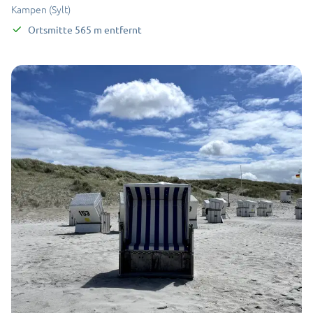
Kampen (Sylt)
Ortsmitte
565
m
entfernt