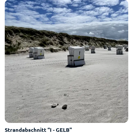
Strandabschnitt “I - GELB"