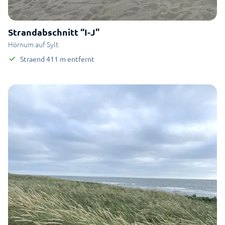
Strandabschnitt “I-J"
Hörnum auf Sylt
Straend
411
m
entfernt