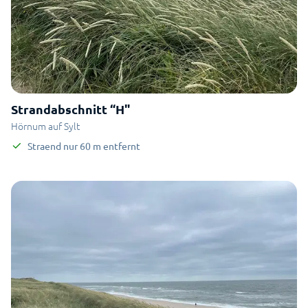
Strandabschnitt “H"
Hörnum auf Sylt
Straend
nur
60
m
entfernt