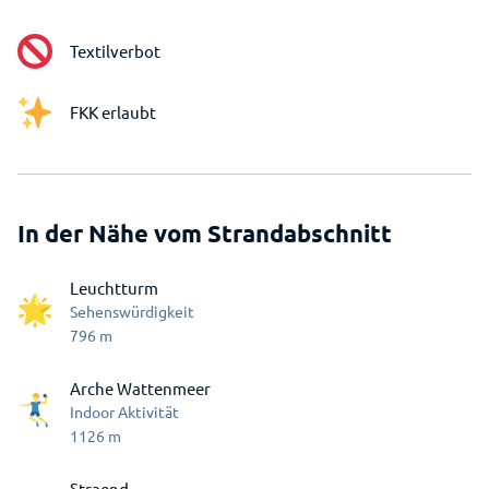
Textilverbot
FKK erlaubt
In der Nähe vom Strandabschnitt
Leuchtturm
Sehenswürdigkeit
796
m
Arche Wattenmeer
Indoor Aktivität
1126
m
Straend