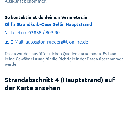
Auskunft bekommen.
So kontaktierst du deine:n Vermieter:in
Ohl´s Strandkorb-Oase Sellin Hauptstrand
📞 Telefon:
03838 / 803 90
📧 E-Mail:
autosalon-ruegen@t-online.de
Daten wurden aus öffentlichen Quellen entnommen. Es kann
keine Gewährleistung für die Richtigkeit der Daten übernommen
werden.
Strandabschnitt 4 (Hauptstrand) auf
Erlauben Sie das Laden von einer
der Karte ansehen
interaktiven Karte?
Dafür wird eine Verbindung mit dem Service
MapBox aufgebaut.
MapBox Datenschutz öffnen
Einverstanden