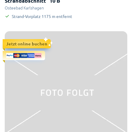
Strandabschnitt “10 B"
Osteebad Karlshagen
Strand-Vorplatz
1175
m
entfernt
Jetzt online buchen