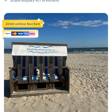
Strand-Vorplatz
401
m
entfernt
Jetzt online buchen