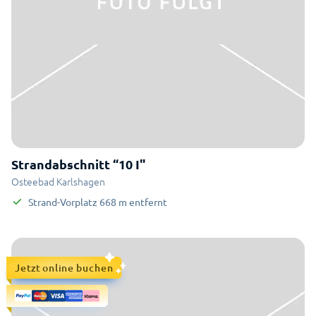
Strandabschnitt “10 I"
Osteebad Karlshagen
Strand-Vorplatz
668
m
entfernt
Jetzt online buchen