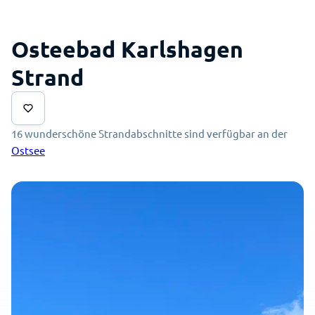
Osteebad Karlshagen
Strand
16 wunderschöne Strandabschnitte sind verfügbar an der
Ostsee