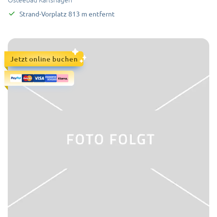
Strand-Vorplatz
813
m
entfernt
Jetzt online buchen