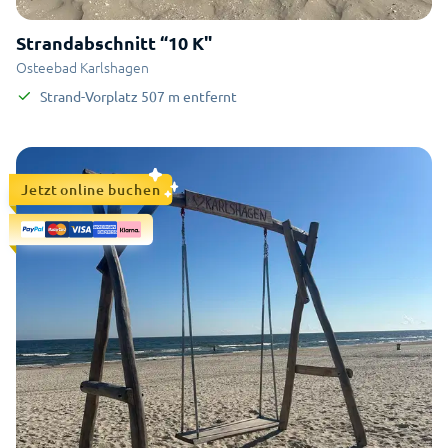
Strandabschnitt “10 K"
Osteebad Karlshagen
Strand-Vorplatz
507
m
entfernt
Jetzt online buchen