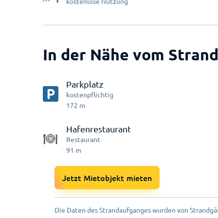
kostenlose Nutzung
In der Nähe vom Strand
Parkplatz
kostenpflichtig
172
m
Hafenrestaurant
Restaurant
91
m
Jetzt Mietobjekt mieten
Die Daten des Strandaufganges wurden von Strandgäs