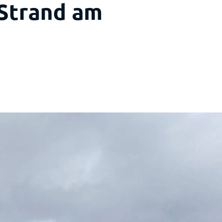
 Strand am
z