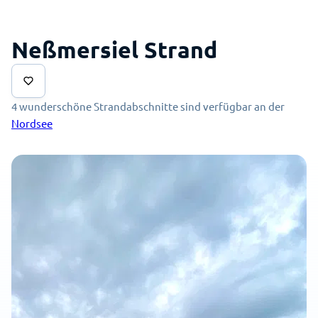
Neßmersiel Strand
4 wunderschöne Strandabschnitte sind verfügbar an der
Nordsee