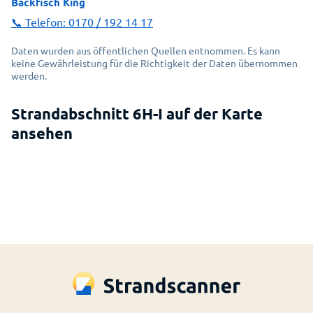
Backfisch King
📞 Telefon:
0170 / 192 14 17
Daten wurden aus öffentlichen Quellen entnommen. Es kann
keine Gewährleistung für die Richtigkeit der Daten übernommen
werden.
Strandabschnitt 6H-I auf der Karte
Erlauben Sie das Laden von einer
ansehen
interaktiven Karte?
Dafür wird eine Verbindung mit dem Service
MapBox aufgebaut.
MapBox Datenschutz öffnen
Einverstanden