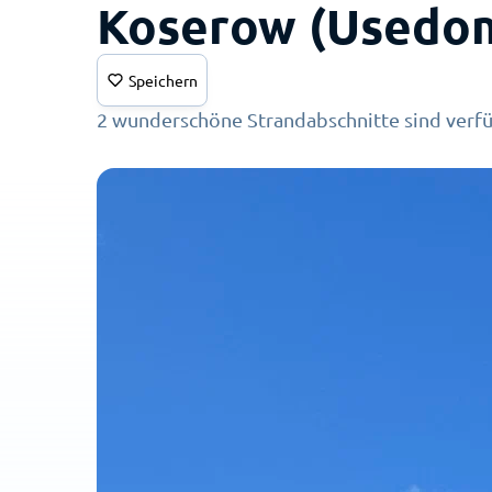
Koserow (Usedom
Speichern
2 wunderschöne Strandabschnitte sind verf