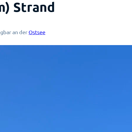
) Strand
ügbar an der
Ostsee