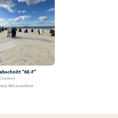
abschnitt “6E-F"
(Usedom)
itte
483
m
entfernt