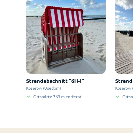
Strandabschnitt “6H-I"
Strand
Koserow (Usedom)
Koserow 
Ortsmitte
763
m
entfernt
Ortsm