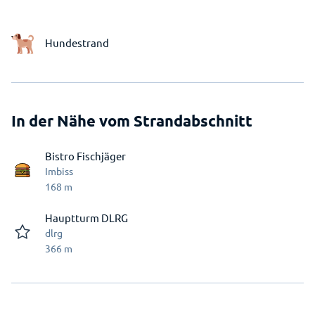
Hundestrand
In der Nähe vom Strandabschnitt
Bistro Fischjäger
Imbiss
168
m
Hauptturm DLRG
dlrg
366
m