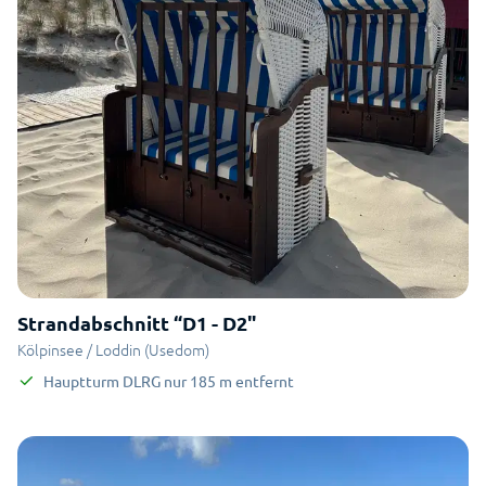
Strandabschnitt “D1 - D2"
Kölpinsee / Loddin (Usedom)
Hauptturm DLRG
nur
185
m
entfernt