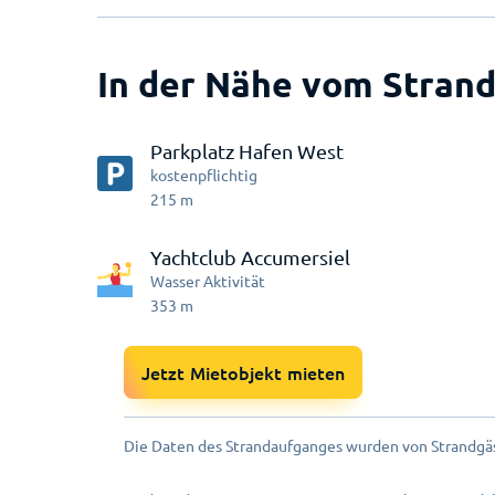
In der Nähe vom Strand
Parkplatz Hafen West
kostenpflichtig
215
m
Yachtclub Accumersiel
Wasser Aktivität
353
m
Jetzt Mietobjekt mieten
Die Daten des Strandaufganges wurden von Strandgäs