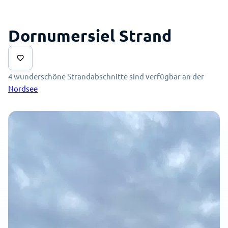
Dornumersiel Strand
4 wunderschöne Strandabschnitte sind verfügbar an der
Nordsee