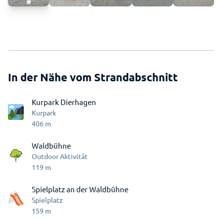
In der Nähe vom Strandabschnitt
Kurpark Dierhagen
Kurpark
406
m
Waldbühne
Outdoor Aktivität
119
m
Spielplatz an der Waldbühne
Spielplatz
159
m