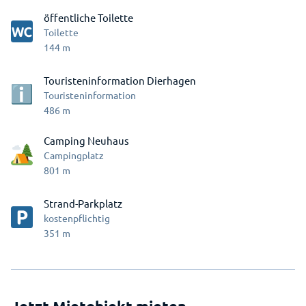
öffentliche Toilette
Toilette
144
m
Touristeninformation Dierhagen
Touristeninformation
486
m
Camping Neuhaus
Campingplatz
801
m
Strand-Parkplatz
kostenpflichtig
351
m