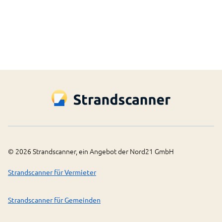
Dafür wird eine Verbindung mit dem Service
MapBox aufgebaut.
MapBox Datenschutz öffnen
Einverstanden
©
2026
Strandscanner, ein Angebot der Nord21 GmbH
Strandscanner für Vermieter
Strandscanner für Gemeinden