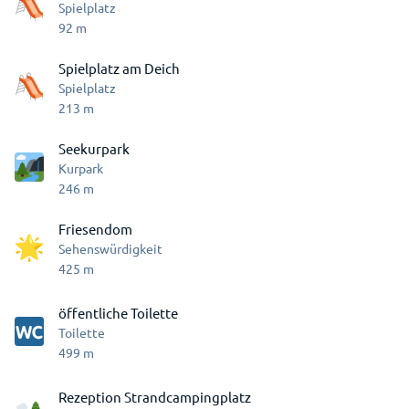
Spielplatz
92
m
Spielplatz am Deich
Spielplatz
213
m
Seekurpark
Kurpark
246
m
Friesendom
Sehenswürdigkeit
425
m
öffentliche Toilette
Toilette
499
m
Rezeption Strandcampingplatz