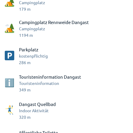
Campingplatz
179
m
Campingplatz Rennweide Dangast
Campingplatz
1194
m
Parkplatz
kostenpflichtig
286
m
Touristeninformation Dangast
Touristeninformation
349
m
Dangast Quellbad
Indoor Aktivität
320
m
öffentliche Toilette