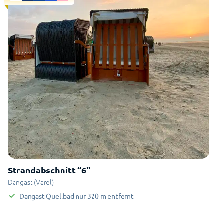
Strandabschnitt “6"
Dangast (Varel)
Dangast Quellbad
nur
320
m
entfernt