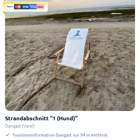
Strandabschnitt “1 (Hund)"
Dangast (Varel)
Touristeninformation Dangast
nur
94
m
entfernt