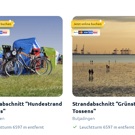
e buchen
Jetzt online buchen
abschnitt “Hundestrand
Strandabschnitt “Grüns
s"
Tossens"
gen
Butjadingen
htturm
6597
m
entfernt
Leuchtturm
6597
m
entfernt