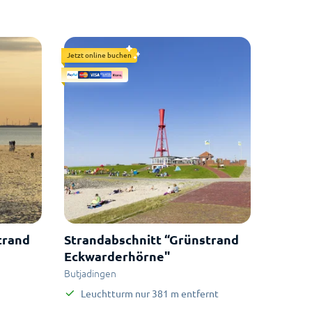
Jetzt online buchen
trand
Strandabschnitt “Grünstrand
Eckwarderhörne"
Butjadingen
Leuchtturm
nur
381
m
entfernt