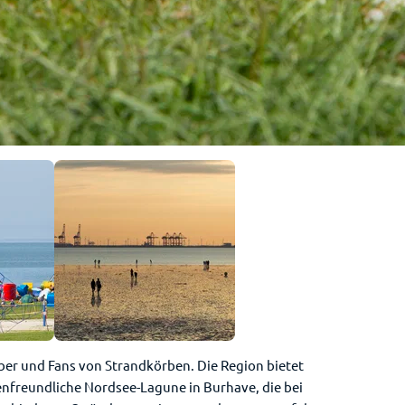
der Strand aus
haber und Fans von Strandkörben. Die Region bietet
nfreundliche Nordsee-Lagune in Burhave, die bei