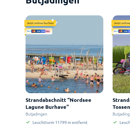
Butjadingen
Jetzt online buchen
Jetzt onlin
Strandabschnitt “Nordsee
Strand
Lagune Burhave"
Tossen
Butjadingen
Butjadin
Leuchtturm
11799
m
entfernt
Leuc