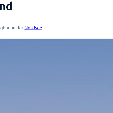
and
ügbar an der
Nordsee