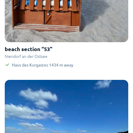
beach section “53"
Niendorf an der Ostsee
Haus des Kurgastes
1434
m
away