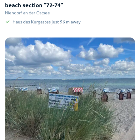
beach section “72-74"
Niendorf an der Ostsee
Haus des Kurgastes
just
96
m
away