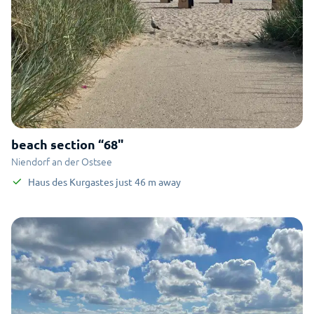
beach section “68"
Niendorf an der Ostsee
Haus des Kurgastes
just
46
m
away