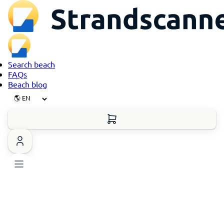
Search beach
FAQs
Beach blog