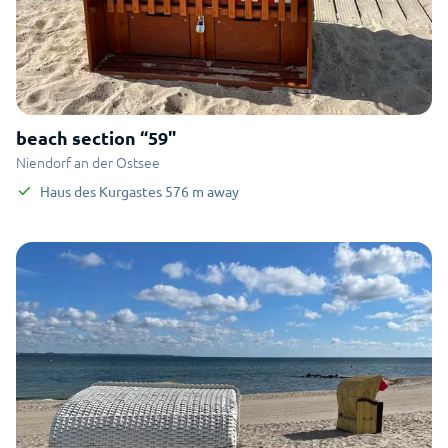
beach section “59"
Niendorf an der Ostsee
Haus des Kurgastes
576
m
away