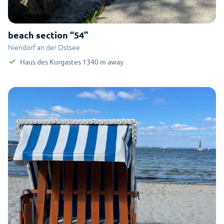
beach section “54"
Niendorf an der Ostsee
Haus des Kurgastes
1340
m
away