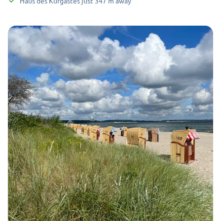
Haus des Kurgastes
just
347
m
away