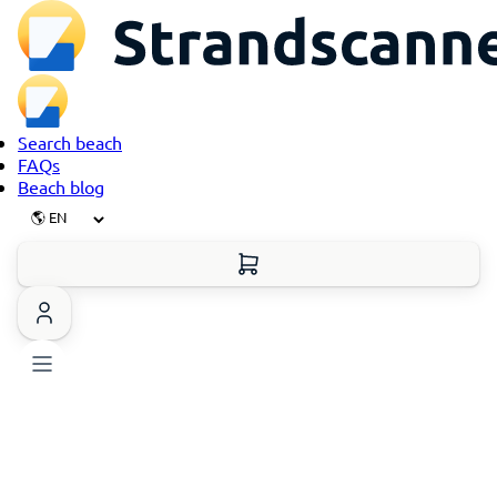
Search beach
FAQs
Beach blog