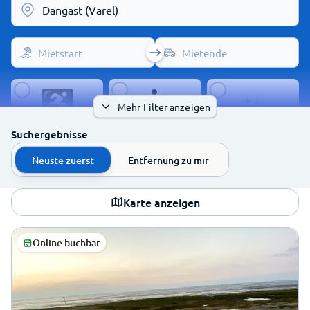
Mietstart
Mietende
Mehr Filter anzeigen
barrierefreier
blindengerechter
Suchergebnisse
FKK erlaubt
Zugang
Zugang
Neuste zuerst
Entfernung zu mir
Karte anzeigen
mit WLAN
mit Dusche
verkauft Getränke
Online buchbar
Hunde erlaubt
vermietet Tretboote