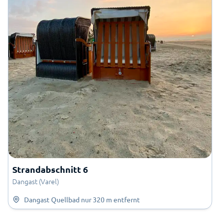
Strandabschnitt 6
Dangast (Varel)
Dangast Quellbad
nur
320 m
entfernt