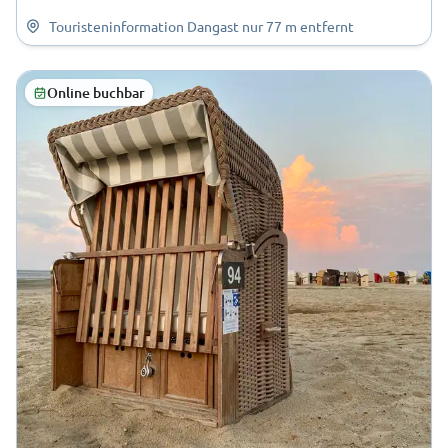
Touristeninformation Dangast
nur
77 m
entfernt
Online buchbar