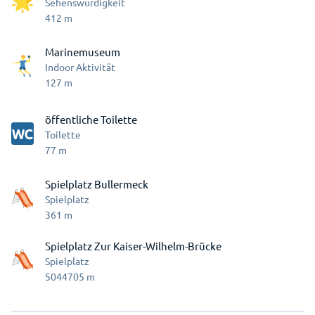
Sehenswürdigkeit
412
m
Marinemuseum
Indoor Aktivität
127
m
öffentliche Toilette
Toilette
77
m
Spielplatz Bullermeck
Spielplatz
361
m
Spielplatz Zur Kaiser-Wilhelm-Brücke
Spielplatz
5044705
m