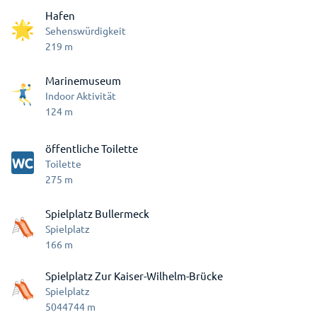
Hafen
Sehenswürdigkeit
219
m
Marinemuseum
Indoor Aktivität
124
m
öffentliche Toilette
Toilette
275
m
Spielplatz Bullermeck
Spielplatz
166
m
Spielplatz Zur Kaiser-Wilhelm-Brücke
Spielplatz
5044744
m