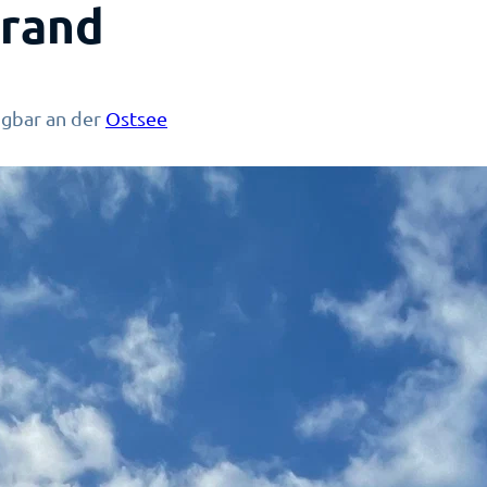
rand
ügbar an der
Ostsee