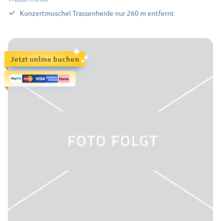
Konzertmuschel Trassenheide
nur
260
m
entfernt
Jetzt online buchen