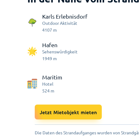
Karls Erlebnisdorf
Outdoor Aktivität
4107
m
Hafen
Sehenswürdigkeit
1949
m
Maritim
Hotel
524
m
Jetzt Mietobjekt mieten
Die Daten des Strandaufganges wurden von Strandgäs