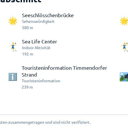
Seeschlösschenbrücke
Sehenswürdigkeit
580
m
Sea Life Center
Indoor Aktivität
192
m
Touristeninformation Timmendorfer
Strand
Touristeninformation
239
m
ten zusammengetragen und sind nicht verifiziert.