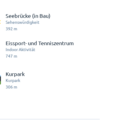
Seebrücke (in Bau)
Sehenswürdigkeit
392
m
Eissport- und Tenniszentrum
Indoor Aktivität
747
m
Kurpark
Kurpark
306
m