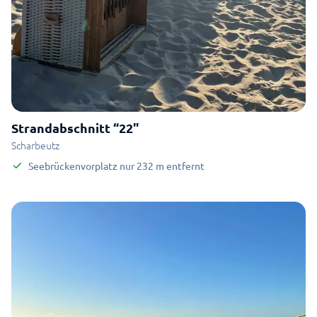
Strandabschnitt “22"
Scharbeutz
Seebrückenvorplatz
nur
232
m
entfernt