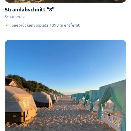
Strandabschnitt “8"
Scharbeutz
Seebrückenvorplatz
1098
m
entfernt