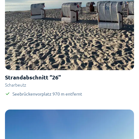
Strandabschnitt “26"
Scharbeutz
Seebrückenvorplatz
970
m
entfernt