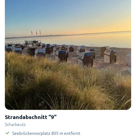
Strandabschnitt “9"
Scharbeutz
Seebrückenvorplatz
805
m
entfernt