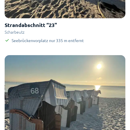
Strandabschnitt “23"
Scharbeutz
Seebrückenvorplatz
nur
335
m
entfernt