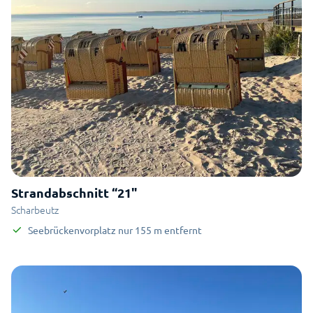
Strandabschnitt “21"
Scharbeutz
Seebrückenvorplatz
nur
155
m
entfernt