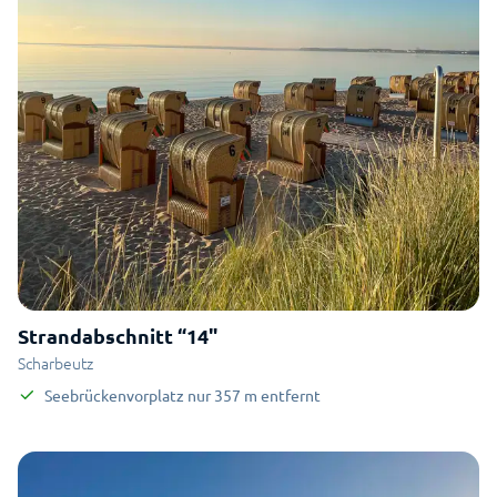
Strandabschnitt “14"
Scharbeutz
Seebrückenvorplatz
nur
357
m
entfernt