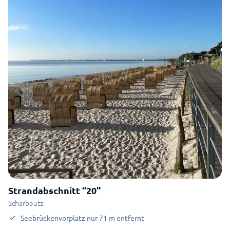
Strandabschnitt “20"
Scharbeutz
Seebrückenvorplatz
nur
71
m
entfernt