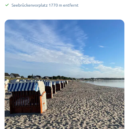
Seebrückenvorplatz
1770
m
entfernt