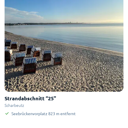
Strandabschnitt “25"
Scharbeutz
Seebrückenvorplatz
823
m
entfernt