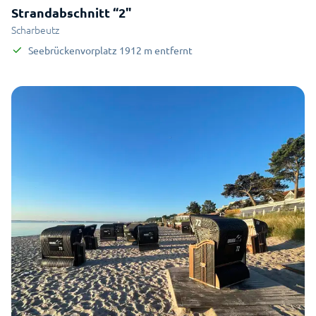
Strandabschnitt “2"
Scharbeutz
Seebrückenvorplatz
1912
m
entfernt