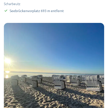
Scharbeutz
Seebrückenvorplatz
693
m
entfernt