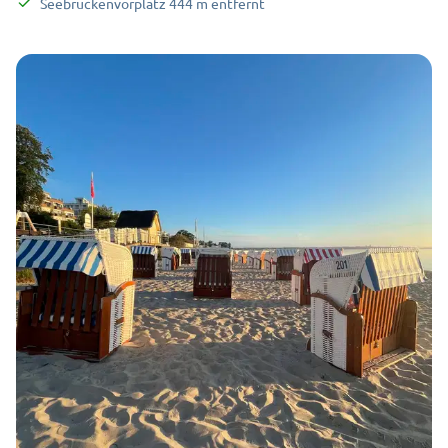
Seebrückenvorplatz
444
m
entfernt