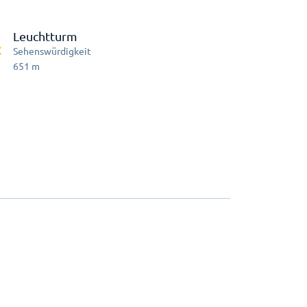
Leuchtturm
Sehenswürdigkeit
651
m