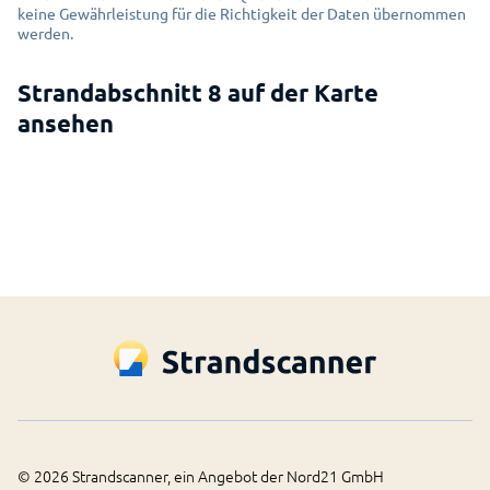
keine Gewährleistung für die Richtigkeit der Daten übernommen
werden.
Strandabschnitt 8 auf der Karte
Erlauben Sie das Laden von einer
ansehen
interaktiven Karte?
Dafür wird eine Verbindung mit dem Service
MapBox aufgebaut.
MapBox Datenschutz öffnen
Einverstanden
©
2026
Strandscanner, ein Angebot der Nord21 GmbH