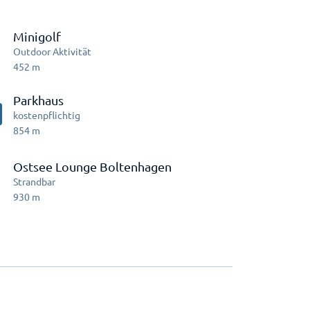
Minigolf
Outdoor Aktivität
452
m
Parkhaus
kostenpflichtig
854
m
Ostsee Lounge Boltenhagen
Strandbar
930
m