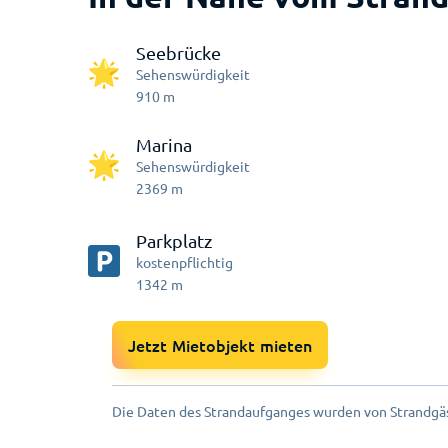
Seebrücke
Sehenswürdigkeit
910
m
Marina
Sehenswürdigkeit
2369
m
Parkplatz
kostenpflichtig
1342
m
Jetzt Mietobjekt mieten
Die Daten des Strandaufganges wurden von Strandgäs