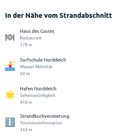
In der Nähe vom Strandabschnitt
Haus des Gastes
Restaurant
178
m
Surfschule Norddeich
Wasser Aktivität
60
m
Hafen Norddeich
Sehenswürdigkeit
918
m
Strandkorbvermietung
Touristeninformation
163
m