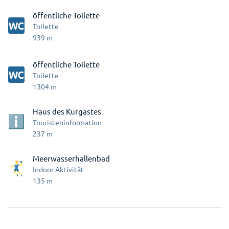
öffentliche Toilette
Toilette
939
m
öffentliche Toilette
Toilette
1304
m
Haus des Kurgastes
Touristeninformation
237
m
Meerwasserhallenbad
Indoor Aktivität
135
m