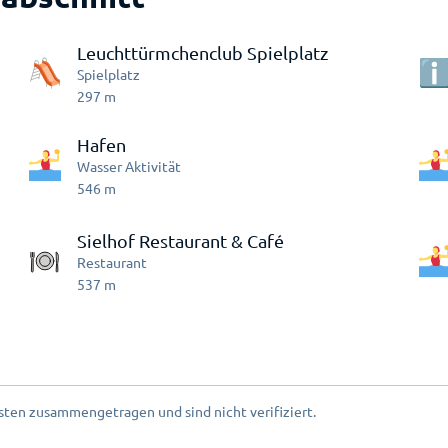
Leuchttürmchenclub Spielplatz
Spielplatz
297
m
Hafen
Wasser Aktivität
546
m
Sielhof Restaurant & Café
Restaurant
537
m
ten zusammengetragen und sind nicht verifiziert.