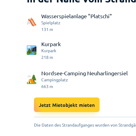
Wasserspielanlage "Platschi"
Spielplatz
131
m
Kurpark
Kurpark
218
m
Nordsee-Camping Neuharlingersiel
Campingplatz
663
m
Jetzt Mietobjekt mieten
Die Daten des Strandaufganges wurden von Strandgäs