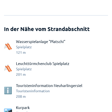
In der Nähe vom Strandabschnitt
Wasserspielanlage "Platschi"
Spielplatz
121
m
Leuchttürmchenclub Spielplatz
Spielplatz
201
m
Touristeninformation Neuharlingersiel
Touristeninformation
208
m
Kurpark