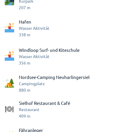
Kurpark
207
m
Hafen
Wasser Aktivität
338
m
Windloop Surf- und Kiteschule
Wasser Aktivität
356
m
Nordsee-Camping Neuharlingersiel
Campingplatz
880
m
Sielhof Restaurant & Café
Restaurant
409
m
Fähranleger