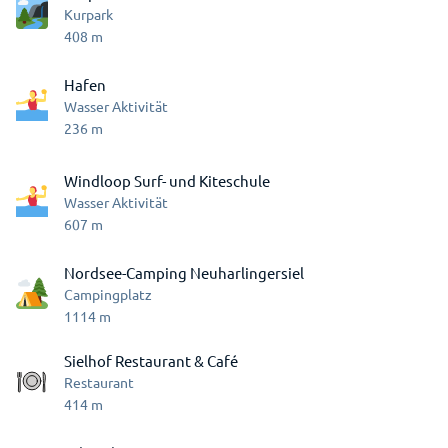
Kurpark
408
m
Hafen
Wasser Aktivität
236
m
Windloop Surf- und Kiteschule
Wasser Aktivität
607
m
Nordsee-Camping Neuharlingersiel
Campingplatz
1114
m
Sielhof Restaurant & Café
Restaurant
414
m