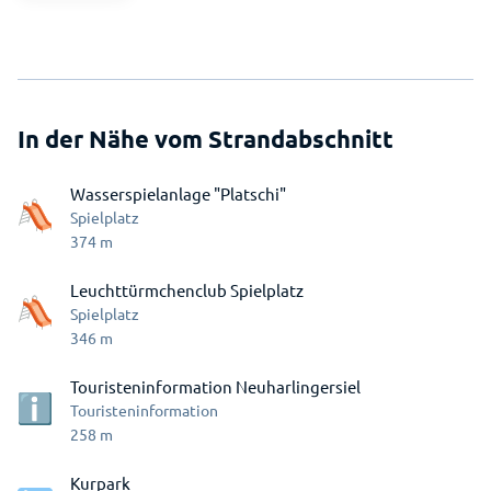
In der Nähe vom Strandabschnitt
Wasserspielanlage "Platschi"
Spielplatz
374
m
Leuchttürmchenclub Spielplatz
Spielplatz
346
m
Touristeninformation Neuharlingersiel
Touristeninformation
258
m
Kurpark