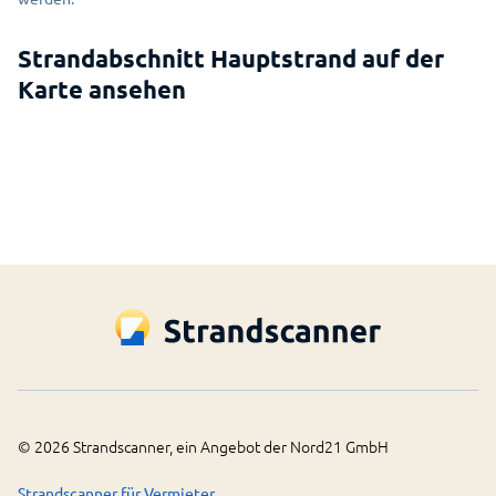
Strandabschnitt Hauptstrand auf der
Erlauben Sie das Laden von einer
Karte ansehen
interaktiven Karte?
Dafür wird eine Verbindung mit dem Service
MapBox aufgebaut.
MapBox Datenschutz öffnen
Einverstanden
©
2026
Strandscanner, ein Angebot der Nord21 GmbH
Strandscanner für Vermieter