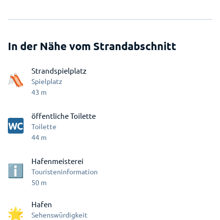
In der Nähe vom Strandabschnitt
Strandspielplatz
Spielplatz
43
m
öffentliche Toilette
Toilette
44
m
Hafenmeisterei
Touristeninformation
50
m
Hafen
Sehenswürdigkeit