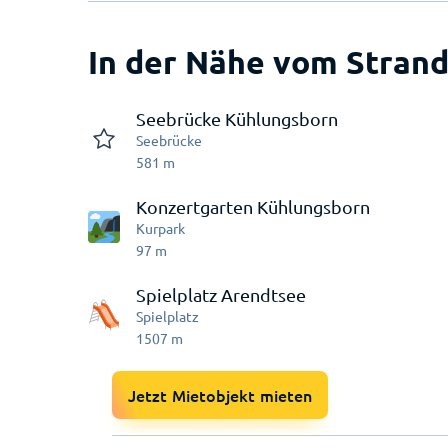
In der Nähe vom Strand
Seebrücke Kühlungsborn
Seebrücke
581
m
Konzertgarten Kühlungsborn
Kurpark
97
m
Spielplatz Arendtsee
Spielplatz
1507
m
Jetzt Mietobjekt mieten