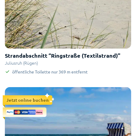
Strandabschnitt “Ringstraße (Textilstrand)"
Juliusruh (Rügen)
öffentliche Toilette
nur
369
m
entfernt
Jetzt online buchen