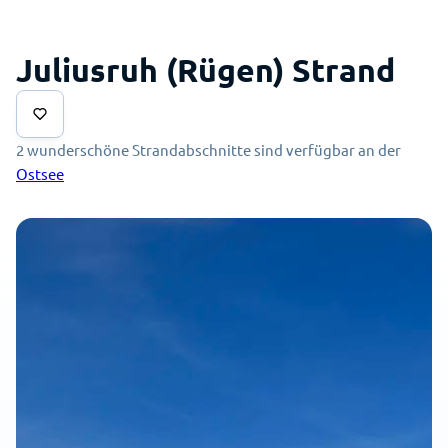
Juliusruh (Rügen) Strand
2 wunderschöne Strandabschnitte sind verfügbar an der
Ostsee