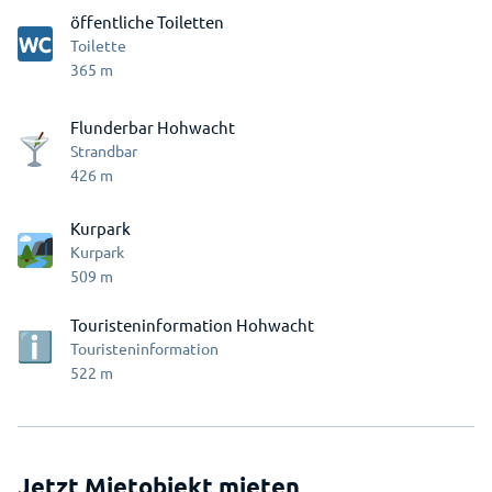
öffentliche Toiletten
Toilette
365
m
Flunderbar Hohwacht
Strandbar
426
m
Kurpark
Kurpark
509
m
Touristeninformation Hohwacht
Touristeninformation
522
m
Jetzt Mietobjekt mieten