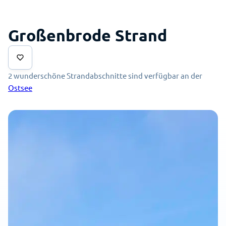
Großenbrode Strand
2 wunderschöne Strandabschnitte sind verfügbar an der
Ostsee