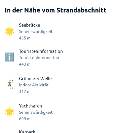
In der Nähe vom Strandabschnitt
Seebrücke
Sehenswürdigkeit
455
m
Touristeninformation
Touristeninformation
443
m
Grömitzer Welle
Indoor Aktivität
312
m
Yachthafen
Sehenswürdigkeit
699
m
Kurpark