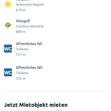
Sehenswürdigkeit
619
m
Minigolf
Outdoor Aktivität
884
m
öffentliches WC
Toilette
757
m
öffentliches WC
Toilette
532
m
Jetzt Mietobjekt mieten