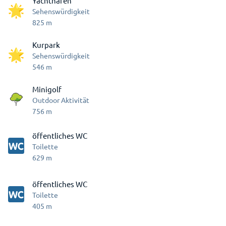
Yachthafen
Sehenswürdigkeit
825
m
Kurpark
Sehenswürdigkeit
546
m
Minigolf
Outdoor Aktivität
756
m
öffentliches WC
Toilette
629
m
öffentliches WC
Toilette
405
m