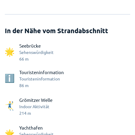
In der Nähe vom Strandabschnitt
Seebrücke
Sehenswürdigkeit
66
m
Touristeninformation
Touristeninformation
86
m
Grömitzer Welle
Indoor Aktivität
214
m
Yachthafen
Sehenswürdigkeit