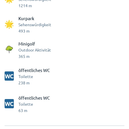
1214
m
Kurpark
Sehenswürdigkeit
493
m
Minigolf
Outdoor Aktivität
365
m
öffentliches WC
Toilette
238
m
öffentliches WC
Toilette
63
m