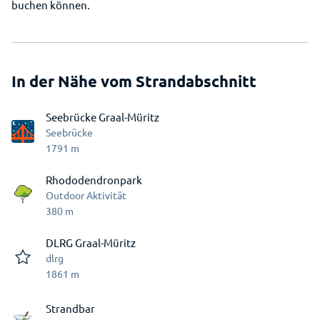
buchen können.
In der Nähe vom Strandabschnitt
Seebrücke Graal-Müritz
Seebrücke
1791
m
Rhododendronpark
Outdoor Aktivität
380
m
DLRG Graal-Müritz
dlrg
1861
m
Strandbar