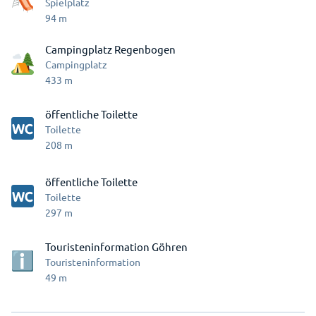
Spielplatz
94
m
Campingplatz Regenbogen
Campingplatz
433
m
öffentliche Toilette
Toilette
208
m
öffentliche Toilette
Toilette
297
m
Touristeninformation Göhren
Touristeninformation
49
m