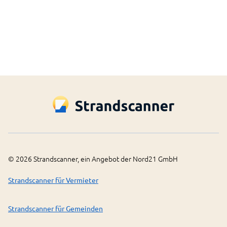
Dafür wird eine Verbindung mit dem Service
MapBox aufgebaut.
MapBox Datenschutz öffnen
Einverstanden
©
2026
Strandscanner, ein Angebot der Nord21 GmbH
Strandscanner für Vermieter
Strandscanner für Gemeinden