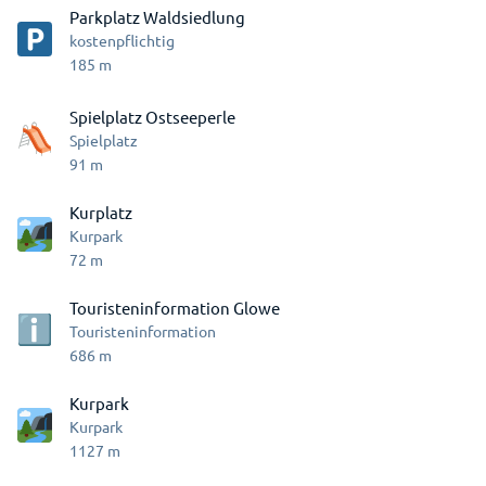
Parkplatz Waldsiedlung
kostenpflichtig
185
m
Spielplatz Ostseeperle
Spielplatz
91
m
Kurplatz
Kurpark
72
m
Touristeninformation Glowe
Touristeninformation
686
m
Kurpark
Kurpark
1127
m