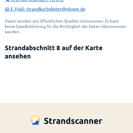
📧 E-Mail:
strandkorbdieter@glowe.de
Daten wurden aus öffentlichen Quellen entnommen. Es kann
keine Gewährleistung für die Richtigkeit der Daten übernommen
werden.
Strandabschnitt 8 auf der Karte
Erlauben Sie das Laden von einer
ansehen
interaktiven Karte?
Dafür wird eine Verbindung mit dem Service
MapBox aufgebaut.
MapBox Datenschutz öffnen
Einverstanden