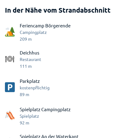
In der Nähe vom Strandabschnitt
Feriencamp Börgerende
Campingplatz
209
m
Deichhus
Restaurant
111
m
Parkplatz
kostenpflichtig
89
m
Spielplatz Campingplatz
Spielplatz
92
m
Spielplatz An der Waterkant