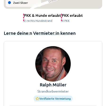
Zwei-Sitzer
FKK & Hunde erlaubt
FKK erlaubt
2 rechts Hundestrand
4 FKK
Lerne deine:n Vermieter:in kennen
Ralph Müller
Strandkorbvermieter
Verifizierte Vermietung