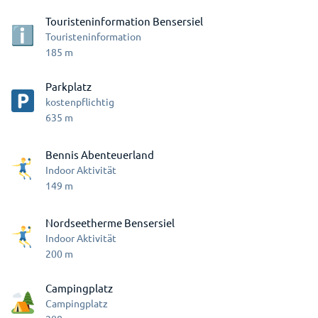
Touristeninformation Bensersiel
Touristeninformation
185
m
Parkplatz
kostenpflichtig
635
m
Bennis Abenteuerland
Indoor Aktivität
149
m
Nordseetherme Bensersiel
Indoor Aktivität
200
m
Campingplatz
Campingplatz